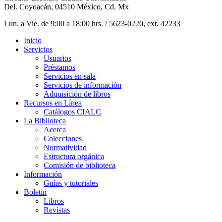
Del. Coyoacán, 04510 México, Cd. Mx
Lun. a Vie. de 9:00 a 18:00 hrs. / 5623-0220, ext. 42233
Inicio
Servicios
Usuarios
Préstamos
Servicios en sala
Servicios de información
Adquisición de libros
Recursos en Línea
Catálogos CIALC
La Biblioteca
Acerca
Colecciones
Normatividad
Estructura orgánica
Comisión de biblioteca
Información
Guías y tutoriales
Boletín
Libros
Revistas